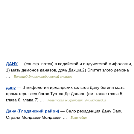
ДАНУ
— (санскр. поток) в ведийской и индуистской мифологии,
1) мать демонов данавов, дочь Дакши.2) Эпитет злого демона
…
Большой Энциклопедический словарь
дану
— В мифологии ирландских кельтов Дану богиня мать,
праматерь всех богов Туатха Де Данаан (см. также глава 5,
глава 6, глава 7) …
Кельтская мифология. Энциклопедия
Дану (Глодянский район)
— Село резиденция Дану Danu
Страна МолдавияМолдавия …
Википедия