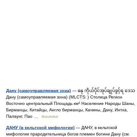
Дану (самоуправляемая зона)
— ဓနု ကိုယ်ပိုင်အုပ်ချုပ်ခွင့်ရ ဒေသ
Дану (cамоуправляемая зона) (MLCTS: ) Столица Регион
Восточно центральный Площадь км² Население Народы Шаны,
Бирманцы, Китайцы, Англо бирманцы, Качины, Дану, Интха,
Палаунг, Пао …
Википедия
ДАНУ (в кельтской мифологии)
— ДАНУ, в кельтской
мифологии прародительница богов племен богини Дану (см.