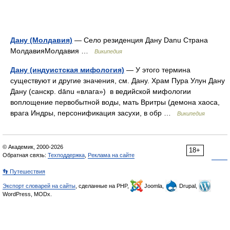
Дану (Молдавия)
— Село резиденция Дану Danu Страна
МолдавияМолдавия …
Википедия
Дану (индуистская мифология)
— У этого термина
существуют и другие значения, см. Дану. Храм Пура Улун Дану
Дану (санскр. dānu «влага») в ведийской мифологии
воплощение первобытной воды, мать Вритры (демона хаоса,
врага Индры, персонификация засухи, в обр …
Википедия
© Академик, 2000-2026
18+
Обратная связь:
Техподдержка
,
Реклама на сайте
👣 Путешествия
Экспорт словарей на сайты
, сделанные на PHP,
Joomla,
Drupal,
WordPress, MODx.