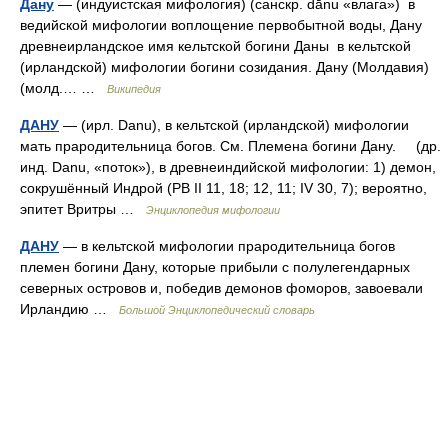
Дану
— (индуистская мифология) (санскр. dānu «влага») в
ведийской мифологии воплощение первобытной воды, Дану
древнеирландское имя кельтской богини Даны в кельтской
(ирландской) мифологии богини созидания. Дану (Молдавия)
(молд.… …
Википедия
ДАНУ
— (ирл. Danu), в кельтской (ирландской) мифологии
мать прародительница богов. См. Племена богини Дану. (др.
инд. Danu, «поток»), в древнеиндийской мифологии: 1) демон,
сокрушённый Индрой (РВ II 11, 18; 12, 11; IV 30, 7); вероятно,
эпитет Вритры …
Энциклопедия мифологии
ДАНУ
— в кельтской мифологии прародительница богов
племен богини Дану, которые прибыли с полулегендарных
северных островов и, победив демонов фоморов, завоевали
Ирландию …
Большой Энциклопедический словарь