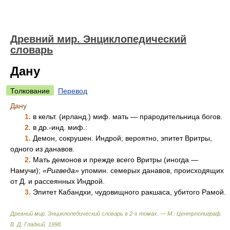
Древний мир. Энциклопедический
словарь
Дану
Толкование
Перевод
Дану
1.
в кельт. (ирланд.) миф. мать — прародительница богов.
2.
в др.-инд. миф.:
1.
Демон, сокрушен. Индрой; вероятно, эпитет Вритры,
одного из данавов.
2.
Мать демонов и прежде всего Вритры (иногда —
Намучи);
«Ригведа»
упомин. семерых данавов, происходящих
от Д. и рассеянных Индрой.
3.
Эпитет Кабандхи, чудовищного ракшаса, убитого Рамой.
Древний мир. Энциклопедический словарь в 2-х томах. — М.: Центрполиграф
.
В. Д. Гладкий
.
1998
.